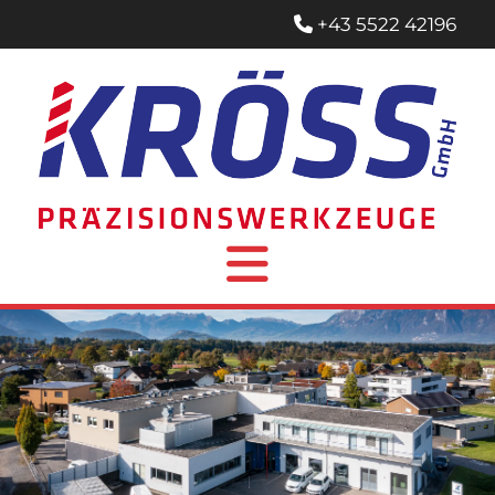
+43 5522 42196
